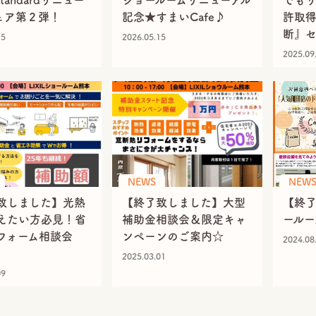
astandardリニュー
ショールームリニューアル
でもリ
ェア第２弾！
記念★すまいCafe♪
許取得
断』
15
2026.05.15
2025.09
NEWS
NEW
致しました】光熱
【終了致しました】大型
【終
えたい方必見！省
補助金相談会＆限定キャ
ールー
フォーム相談会
ンペーンのご案内☆
2024.08
2025.03.01
09