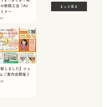
フォームでも！特
の断熱工法『Air
もっと見る
セミナー
.01
S
了致しました】ショ
ムご案内会開催♪
.26