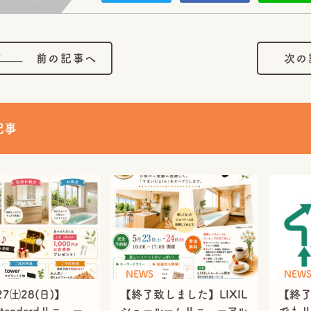
前の記事へ
次の
記事
NEWS
NEW
7㈯28(日)】
【終了致しました】LIXIL
【終