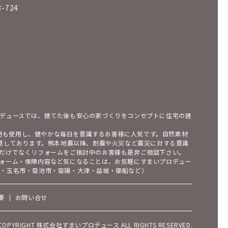
8-724
デュースでは、建てた後も安心の家づくりをコンセプトに住宅の建
素材も使用し、健やかな毎日を意識するお客様に人気です。自然素材
用意しております。熊本地震以降、耐震や火災など震災に対する意識
だけでなくリフォームをご検討中のお客様も是非ご相談下さい。
ォーム・保障内容など気になることは、お気軽にすまいプロデュー
市・玉名市・菊池市・菊陽・大津・益城・御船など）
要
お問い合せ
COPYRIGHT 株式会社すまいプロデュース ALL RIGHTS RESERVED.