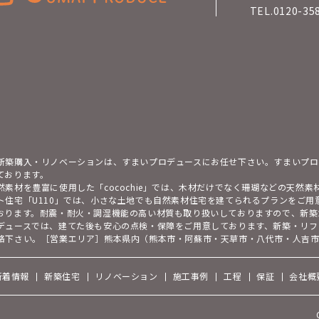
TEL.0120-35
新築購入・リノベーションは、すまいプロデュースにお任せ下さい。すまいプロ
ております。
然素材を豊富に使用した「cocochie」では、木材だけでなく珊瑚などの天然
ト住宅「U110」では、小さな土地でも自然素材住宅を建てられるプランをご
おります。耐震・耐火・調湿機能の高い材質も取り扱いしておりますので、新築
デュースでは、建てた後も安心の点検・保障をご用意しております、新築・リフ
絡下さい。［営業エリア］熊本県内（熊本市・阿蘇市・天草市・八代市・人吉
新着情報
新築住宅
リノベーション
施工事例
工程
保証
会社概