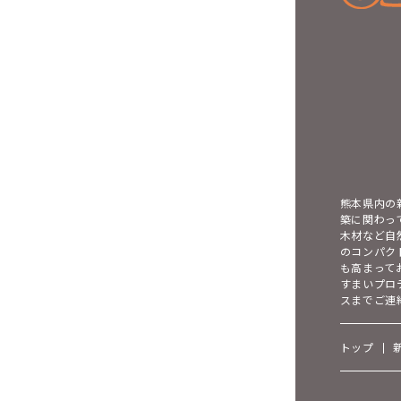
熊本県内の
築に関わっ
木材など自
のコンパク
も高まって
すまいプロ
スまでご連
トップ