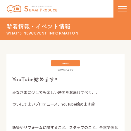
株式会社 すまいプロデュース
コンセプト
新着情報・イベント情報
WHAT'S NEW/EVENT INFORMATION
新築
リノベーション
住宅ラインナップ
news
COCOCHIE
こだわりの工法
リフォーム・リノベーション
2020.04.22
YouTube始めます‼️
U110
50代からのセカンドライフ
保証について
みなさまに少しでも楽しい時間をお届けすべく、、
HOMA
リフォーム実績一覧
新着情報・イベント
ついにすまいプロデュース、YouTube始めます🤗
新築実績一覧
スタッフブログ
新築やリフォームに関すること、スタッフのこと、全然関係な
お問い合わせ