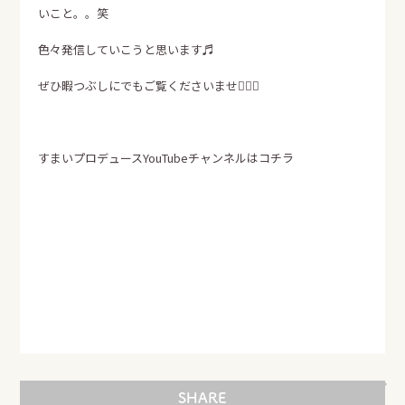
いこと。。笑
資料請求
色々発信していこうと思います♬
エア断
Moiss
自動換気システム
進化した素材の壁
ぜひ暇つぶしにでもご覧くださいませ🙇‍♀️✨
電話でのお問い合せはこちらから
0120-358-724
すまいプロデュースYouTubeチャンネルは
コチラ
TEL.
受付時間 午前8：30～午後5：30
定休日 日曜・水曜・祝日
SHARE