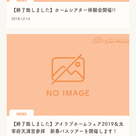
資料請求
【終了致しました】ホームシアター体験会開催!!
2018.12.14
エア断
Moiss
自動換気システム
進化した素材の壁
電話でのお問い合せはこちらから
0120-358-724
TEL.
受付時間 午前8：30～午後5：30
定休日 日曜・水曜・祝日
NEWS
【終了致しました】アイラブホームフェア2019＆太
宰府天満宮参拝 新春バスツアーを開催します！