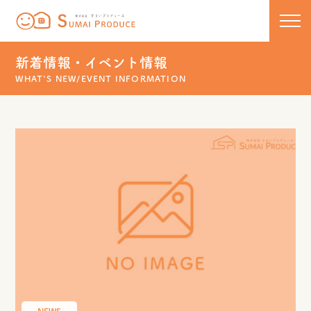
株式会社 すまいプロデュース
コンセプト
新着情報・イベント情報
WHAT'S NEW/EVENT INFORMATION
新築
リノベーション
住宅ラインナップ
COCOCHIE
こだわりの工法
リフォーム・リノベーション
U110
50代からのセカンドライフ
保証について
HOMA
リフォーム実績一覧
新着情報・イベント
新築実績一覧
スタッフブログ
お問い合わせ
NEWS