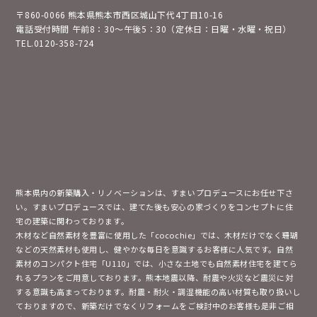
〒860-0066 熊本県熊本市西区城山下代4丁目10-16
電話受付時間 午前8：30～午後5：30（定休日：日曜・水曜・祝日）
TEL.0120-358-724
熊本県内の新築購入・リノベーションは、すまいプロデュースにお任せ下さ
い。すまいプロデュースでは、建てた後も安心の家づくりをコンセプトに住
宅の建築に関わっております。
木材など自然素材を豊富に使用した「cocochie」では、木材だけでなく珊瑚
などの天然素材も使用し、健やかな毎日を意識するお客様に人気です。自然
素材のコンパクト住宅「U110」では、小さな土地でも自然素材住宅を建てら
れるプランをご用意しております。熊本地震以降、耐震や火災など震災に対
する意識も高まっております。耐震・耐火・調湿機能の高い材質も取り扱いし
ておりますので、新築だけでなくリフォームをご検討中のお客様も是非ご相