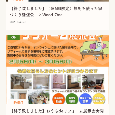
資料請求
【終了致しました】（※6組限定）無垢を使った家
づくり勉強会 ×Wood One
エア断
Moiss
2021.04.30
自動換気システム
進化した素材の壁
電話でのお問い合せはこちらから
0120-358-724
TEL.
受付時間 午前8：30～午後5：30
定休日 日曜・水曜・祝日
EVENT
【終了致しました】おうちdeリフォーム展示会★開