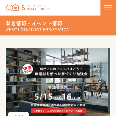
株式会社 すまいプロデュース
コンセプト
新着情報・イベント情報
WHAT'S NEW/EVENT INFORMATION
新築
リノベーション
住宅ラインナップ
COCOCHIE
こだわりの工法
リフォーム・リノベーション
U110
50代からのセカンドライフ
保証について
HOMA
リフォーム実績一覧
新着情報・イベント
新築実績一覧
スタッフブログ
お問い合わせ
EVENT