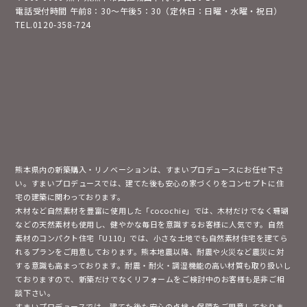
電話受付時間 午前8：30～午後5：30（定休日：日曜・水曜・祝日）
TEL.0120-358-724
熊本県内の新築購入・リノベーションは、すまいプロデュースにお任せ下さ
い。すまいプロデュースでは、建てた後も安心の家づくりをコンセプトに住
宅の建築に関わっております。
木材など自然素材を豊富に使用した「cocochie」では、木材だけでなく珊瑚
などの天然素材も使用し、健やかな毎日を意識するお客様に人気です。自然
素材のコンパクト住宅「U110」では、小さな土地でも自然素材住宅を建てら
れるプランをご用意しております。熊本地震以降、耐震や火災など震災に対
する意識も高まっております。耐震・耐火・調湿機能の高い材質も取り扱いし
ておりますので、新築だけでなくリフォームをご検討中のお客様も是非ご相
談下さい。
すまいプロデュースでは、建てた後も安心の点検・保障をご用意しておりま