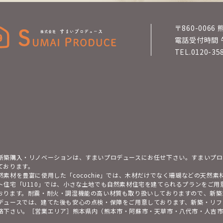
〒860-006
電話受付時間 
TEL.0120-35
新築購入・リノベーションは、すまいプロデュースにお任せ下さい。すまいプロ
ております。
然素材を豊富に使用した「cocochie」では、木材だけでなく珊瑚などの天然
ト住宅「U110」では、小さな土地でも自然素材住宅を建てられるプランをご
おります。耐震・耐火・調湿機能の高い材質も取り扱いしておりますので、新築
デュースでは、建てた後も安心の点検・保障をご用意しております、新築・リフ
絡下さい。［営業エリア］熊本県内（熊本市・阿蘇市・天草市・八代市・人吉