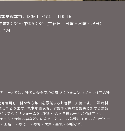
6 熊本県熊本市西区城山下代4丁目10-16
午前8：30～午後5：30（定休日：日曜・水曜・祝日）
8-724
デュースでは、建てた後も安心の家づくりをコンセプトに住宅の建
素材も使用し、健やかな毎日を意識するお客様に人気です。自然素材
用意しております。熊本地震以降、耐震や火災など震災に対する意識
だけでなくリフォームをご検討中のお客様も是非ご相談下さい。
ォーム・保障内容など気になることは、お気軽にすまいプロデュー
市・玉名市・菊池市・菊陽・大津・益城・御船など）