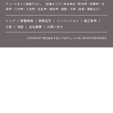
デュースまでご連絡下さい。［営業エリア］熊本県内（熊本市・阿蘇市・天
草市・八代市・人吉市・玉名市・菊池市・菊陽・大津・益城・御船など）
トップ
新着情報
新築住宅
リノベーション
施工事例
工程
保証
会社概要
お問い合せ
COPYRIGHT 株式会社すまいプロデュース ALL RIGHTS RESERVED.