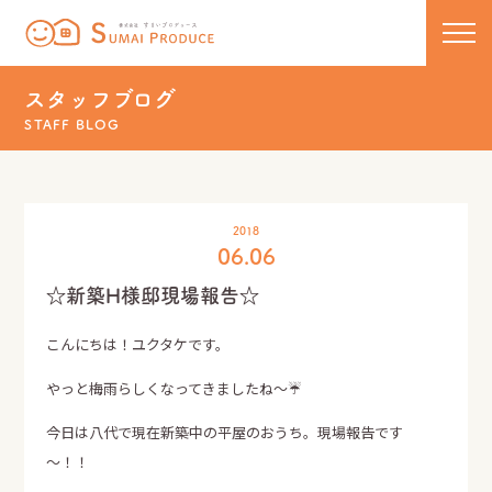
株式会社 すまいプロデュース
コンセプト
スタッフブログ
STAFF BLOG
新築
リノベーション
住宅ラインナップ
2018
06.06
COCOCHIE
こだわりの工法
リフォーム・リノベーション
☆新築H様邸現場報告☆
U110
50代からのセカンドライフ
保証について
こんにちは！ユクタケです。
HOMA
リフォーム実績一覧
新着情報・イベント
やっと梅雨らしくなってきましたね～☔️
新築実績一覧
今日は八代で現在新築中の平屋のおうち。現場報告です
スタッフブログ
～！！
お問い合わせ