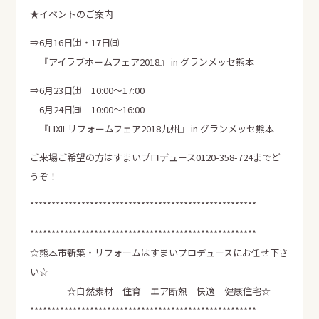
★イベントのご案内
⇒6月16日㈯・17日㈰
『アイラブホームフェア2018』 in グランメッセ熊本
LINE
Instagram
Facebook
SHARE
⇒6月23日㈯ 10:00～17:00
6月24日㈰ 10:00～16:00
『LIXILリフォームフェア2018九州』 in グランメッセ熊本
ご来場ご希望の方はすまいプロデュース0120-358-724までど
うぞ！
*****************************************************
*****************************************************
☆熊本市新築・リフォームはすまいプロデュースにお任せ下さ
い☆
☆自然素材 住育 エア断熱 快適 健康住宅☆
*****************************************************