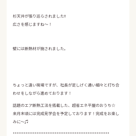
資料請求
杉天井が張り巡らされました!!
エア断
Moiss
広さを感じますね～！
自動換気システム
進化した素材の壁
電話でのお問い合せはこちらから
壁には断熱材が施されました。
0120-358-724
TEL.
受付時間 午前8：30～午後5：30
定休日 日曜・水曜・祝日
ちょっと遠い現場ですが、社長が足しげく通い細々と打ち合
わせをしながら進めております！
話題のエア断熱工法を搭載した、超省エネ平屋のおうち☆
来月末頃には完成見学会を予定しております！完成をお楽し
みに～♫
*****************************************************