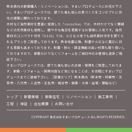
熊本県内の新築購入・リノベーションは、すまいプロデュースにお任せ下さ
い。すまいプロデュースでは、建てた後も安心の家づくりをコンセプトに住
宅の建築に関わっております。
木材など自然素材を豊富に使用した「cocochie」では、木材だけでなく珊瑚
などの天然素材も使用し、健やかな毎日を意識するお客様に人気です。自然
素材のコンパクト住宅「U110」では、小さな土地でも自然素材住宅を建てら
れるプランをご用意しております。熊本地震以降、耐震や火災など震災に対
する意識も高まっております。耐震・耐火・調湿機能の高い材質も取り扱いし
ておりますので、新築だけでなくリフォームをご検討中のお客様も是非ご相
談下さい。
すまいプロデュースでは、建てた後も安心の点検・保障をご用意しておりま
す、新築・リフォーム・保障内容など気になることは、お気軽にすまいプロ
デュースまでご連絡下さい。［営業エリア］熊本県内（熊本市・阿蘇市・天
草市・八代市・人吉市・玉名市・菊池市・菊陽・大津・益城・御船など）
トップ
新着情報
新築住宅
リノベーション
施工事例
工程
保証
会社概要
お問い合せ
COPYRIGHT 株式会社すまいプロデュース ALL RIGHTS RESERVED.