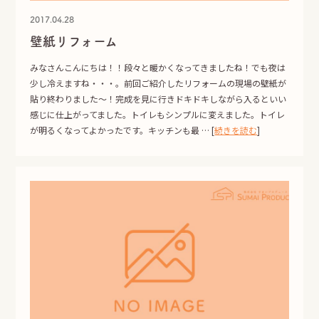
資料請求
2017.04.28
壁紙リフォーム
エア断
Moiss
自動換気システム
進化した素材の壁
みなさんこんにちは！！段々と暖かくなってきましたね！でも夜は
少し冷えますね・・・。前回ご紹介したリフォームの現場の壁紙が
貼り終わりました～！完成を見に行きドキドキしながら入るといい
電話でのお問い合せはこちらから
感じに仕上がってました。トイレもシンプルに変えました。トイレ
0120-358-724
TEL.
が明るくなってよかったです。キッチンも最 … [
続きを読む
]
受付時間 午前8：30～午後5：30
定休日 日曜・水曜・祝日