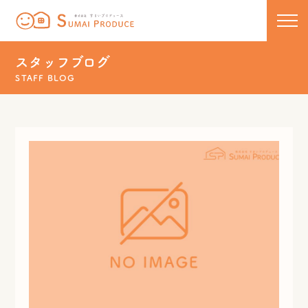
株式会社 すまいプロデュース
コンセプト
スタッフブログ
STAFF BLOG
新築
リノベーション
住宅ラインナップ
COCOCHIE
こだわりの工法
リフォーム・リノベーション
U110
50代からのセカンドライフ
保証について
HOMA
リフォーム実績一覧
新着情報・イベント
新築実績一覧
スタッフブログ
お問い合わせ