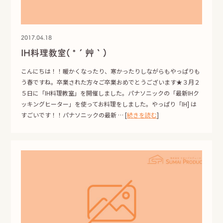
2017.04.18
LINE
Instagram
Facebook
SHARE
IH料理教室( *´艸｀)
こんにちは！！暖かくなったり、寒かったりしながらもやっぱりも
う春ですね。卒業された方々ご卒業おめでとうございます★３月２
５日に「IH料理教室」を開催しました。パナソニックの「最新IHク
ッキングヒーター」を使ってお料理をしました。やっぱり「IH] は
すごいです！！パナソニックの最新 … [
続きを読む
]