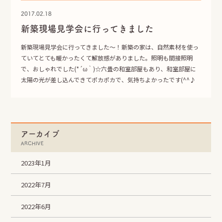
資料請求
2017.02.18
新築現場見学会に行ってきました
エア断
Moiss
自動換気システム
進化した素材の壁
新築現場見学会に行ってきました～！新築の家は、自然素材を使っ
ていてとても暖かったくて解放感がありました。照明も間接照明
で、おしゃれでした(*´ω｀)☆六畳の和室部屋もあり、和室部屋に
電話でのお問い合せはこちらから
太陽の光が差し込んできてポカポカで、気持ちよかったです(^^♪
0120-358-724
TEL.
受付時間 午前8：30～午後5：30
定休日 日曜・水曜・祝日
アーカイブ
ARCHIVE
2023年1月
2022年7月
2022年6月