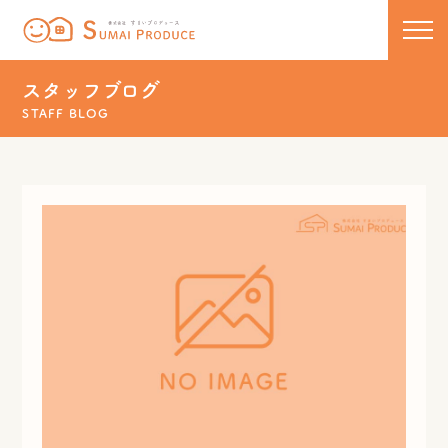
株式会社 すまいプロデュース
コンセプト
スタッフブログ
STAFF BLOG
新築
リノベーション
住宅ラインナップ
COCOCHIE
こだわりの工法
リフォーム・リノベーション
U110
50代からのセカンドライフ
保証について
HOMA
リフォーム実績一覧
新着情報・イベント
新築実績一覧
スタッフブログ
お問い合わせ