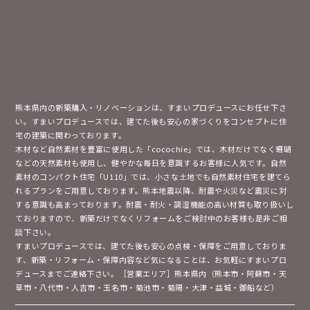
熊本県内の新築購入・リノベーションは、すまいプロデュースにお任せ下さ
い。すまいプロデュースでは、建てた後も安心の家づくりをコンセプトに住
宅の建築に関わっております。
木材など自然素材を豊富に使用した「cocochie」では、木材だけでなく珊瑚
などの天然素材も使用し、健やかな毎日を意識するお客様に人気です。自然
素材のコンパクト住宅「U110」では、小さな土地でも自然素材住宅を建てら
れるプランをご用意しております。熊本地震以降、耐震や火災など震災に対
する意識も高まっております。耐震・耐火・調湿機能の高い材質も取り扱いし
ておりますので、新築だけでなくリフォームをご検討中のお客様も是非ご相
談下さい。
すまいプロデュースでは、建てた後も安心の点検・保障をご用意しておりま
す、新築・リフォーム・保障内容など気になることは、お気軽にすまいプロ
デュースまでご連絡下さい。［営業エリア］熊本県内（熊本市・阿蘇市・天
草市・八代市・人吉市・玉名市・菊池市・菊陽・大津・益城・御船など）