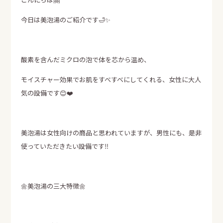
資料請求
今日は美泡湯のご紹介です🛁✨
エア断
Moiss
自動換気システム
進化した素材の壁
酸素を含んだミクロの泡で体を芯から温め、
電話でのお問い合せはこちらから
モイスチャー効果でお肌をすべすべにしてくれる、女性に大人
0120-358-724
TEL.
気の設備です😊❤️
受付時間 午前8：30～午後5：30
定休日 日曜・水曜・祝日
美泡湯は女性向けの商品と思われていますが、男性にも、是非
使っていただきたい設備です‼️
🌼美泡湯の三大特徴🌼