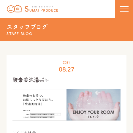
株式会社 すまいプロデュース
コンセプト
スタッフブログ
STAFF BLOG
新築
リノベーション
住宅ラインナップ
2021
08.27
COCOCHIE
こだわりの工法
リフォーム・リノベーション
酸素美泡湯🛁✨
U110
50代からのセカンドライフ
保証について
HOMA
リフォーム実績一覧
新着情報・イベント
新築実績一覧
スタッフブログ
こんにちは🤗
お問い合わせ