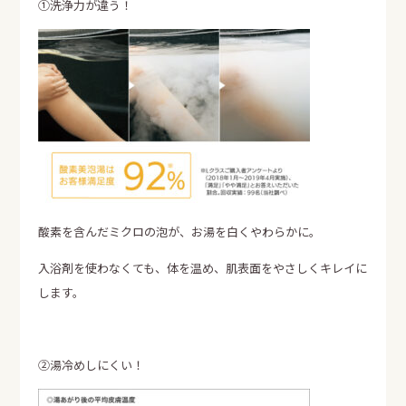
①洗浄力が違う！
LINE
Instagram
Facebook
SHARE
酸素を含んだミクロの泡が、お湯を白くやわらかに。
入浴剤を使わなくても、体を温め、肌表面をやさしくキレイに
します。
②湯冷めしにくい！