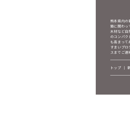
熊本県内の
築に関わっ
木材など自
のコンパク
も高まって
すまいプロ
スまでご連
トップ