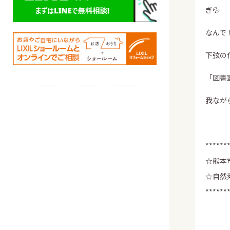
ぎ💦
なんで
下弦の
「図書
我なが
******
☆熊本
☆自然
******