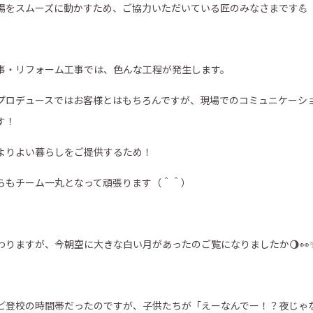
場をスムーズに動かすため、ご協力いただいている匠のみなさまです💪
事・リフォーム工事では、色んな工程が発生します。
プロデュースではお客様とはもちろんですが、現場でのコミュニケーシ
す！
よりよい暮らしをご提供するため！
らもチーム一丸となって頑張ります（＾＾）
わりますが、今朝空に大きな白い月があったのご覧になりましたか
🌖👀
ど登校の時間帯だったのですが、子供たちが「えーなんでー！？夜じゃ