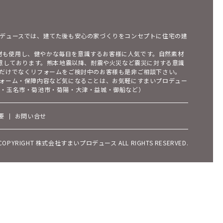
デュースでは、建てた後も安心の家づくりをコンセプトに住宅の建
素材も使用し、健やかな毎日を意識するお客様に人気です。自然素材
用意しております。熊本地震以降、耐震や火災など震災に対する意識
だけでなくリフォームをご検討中のお客様も是非ご相談下さい。
ォーム・保障内容など気になることは、お気軽にすまいプロデュー
市・玉名市・菊池市・菊陽・大津・益城・御船など）
要
お問い合せ
COPYRIGHT 株式会社すまいプロデュース ALL RIGHTS RESERVED.