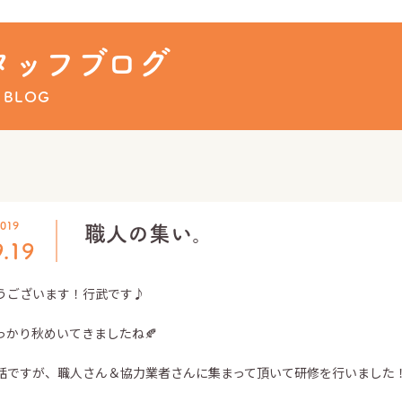
ュース
タッフブログ
 BLOG
019
職人の集い。
9.19
うございます！行武です♪
っかり秋めいてきましたね🍂
話ですが、職人さん＆協力業者さんに集まって頂いて研修を行いました