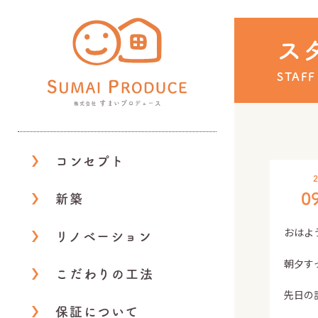
株式会社 すまいプロデ
ス
STAFF
コンセプト
2
0
新築
おはよ
リノベーション
朝夕す
こだわりの工法
先日の
保証について