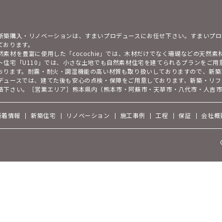
新築購入・リノベーションは、すまいプロデュースにお任せ下さい。すまいプロ
ております。
然素材を豊富に使用した「cocochie」では、木材だけでなく珊瑚などの天然
ト住宅「U110」では、小さな土地でも自然素材住宅を建てられるプランをご
おります。耐震・耐火・調湿機能の高い材質も取り扱いしておりますので、新築
デュースでは、建てた後も安心の点検・保障をご用意しております、新築・リフ
絡下さい。［営業エリア］熊本県内（熊本市・阿蘇市・天草市・八代市・人吉
新着情報
新築住宅
リノベーション
施工事例
工程
保証
会社概