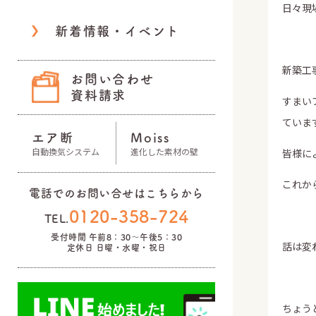
日々現
新着情報・イベント
新築工
お問い合わせ
資料請求
すまい
ていま
エア断
Moiss
自動換気システム
進化した素材の壁
皆様に
これか
電話でのお問い合せはこちらから
0120-358-724
TEL.
受付時間 午前8：30～午後5：30
話は変
定休日 日曜・水曜・祝日
ちょう