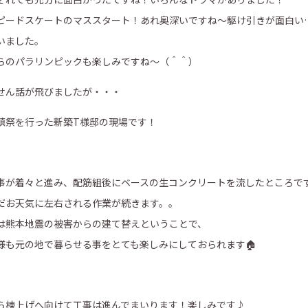
ピードスケートのマススタート！あれ奥深いですね～駆け引きが面白い
いました。
らのパラリンピックも楽しみですね～（＾＾）
せん話が飛びましたが・・・
鎮祭を行った新築T様邸の現場です！
事が着々と進み、配筋組後にベースの生コンクリートを流したところで
だお天気に左右される作業が続きます。。
は熊本地震の被害からの建て替えということで、
様も元の地で暮らせる事をとても楽しみにしておられます🏠
ら棟上げへ向けて工事は進んでまいります！楽しみです♪