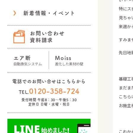
特にス
新着情報・イベント
見ちゃ
来週か
お問い合わせ
すみま
資料請求
先日地
エア断
Moiss
自動換気システム
進化した素材の壁
基礎工
電話でのお問い合せはこちらから
まだま
0120-358-724
TEL.
こちら
受付時間 午前8：30～午後5：30
定休日 日曜・水曜・祝日
お施主
これか