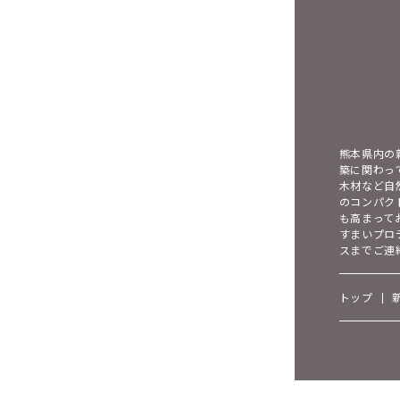
熊本県内の
築に関わっ
木材など自
のコンパク
も高まって
すまいプロ
スまでご連
トップ