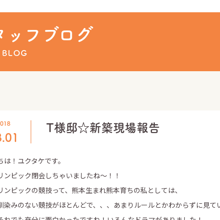
ュース
タッフブログ
 BLOG
018
T様邸☆新築現場報告
3.01
ちは！ユクタケです。
リンピック閉会しちゃいましたね～！！
リンピックの競技って、熊本生まれ熊本育ちの私としては、
馴染みのない競技がほとんどで、、、あまりルールとかわからずに見て
それでも充分に面白かったですね！いろんなドラマがありました！