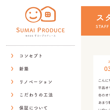
株式会社 すまいプロデ
ス
STAFF
コンセプト
2
0
新築
こんに
リノベーション
平昌オ
こだわりの工法
冬のオ
あまり
保証について
いや～