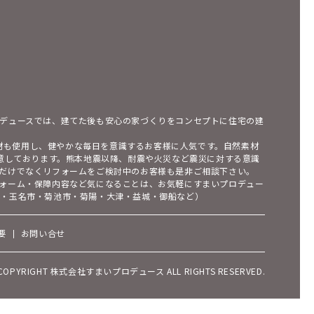
デュースでは、建てた後も安心の家づくりをコンセプトに住宅の建
素材も使用し、健やかな毎日を意識するお客様に人気です。自然素材
用意しております。熊本地震以降、耐震や火災など震災に対する意識
だけでなくリフォームをご検討中のお客様も是非ご相談下さい。
ォーム・保障内容など気になることは、お気軽にすまいプロデュー
市・玉名市・菊池市・菊陽・大津・益城・御船など）
要
お問い合せ
COPYRIGHT 株式会社すまいプロデュース ALL RIGHTS RESERVED.