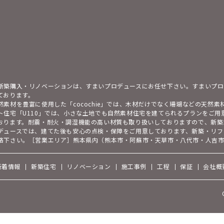
新築購入・リノベーションは、すまいプロデュースにお任せ下さい。すまいプロ
ております。
然素材を豊富に使用した「cocochie」では、木材だけでなく珊瑚などの天然
ト住宅「U110」では、小さな土地でも自然素材住宅を建てられるプランをご
おります。耐震・耐火・調湿機能の高い材質も取り扱いしておりますので、新築
デュースでは、建てた後も安心の点検・保障をご用意しております、新築・リフ
絡下さい。［営業エリア］熊本県内（熊本市・阿蘇市・天草市・八代市・人吉
新着情報
新築住宅
リノベーション
施工事例
工程
保証
会社概