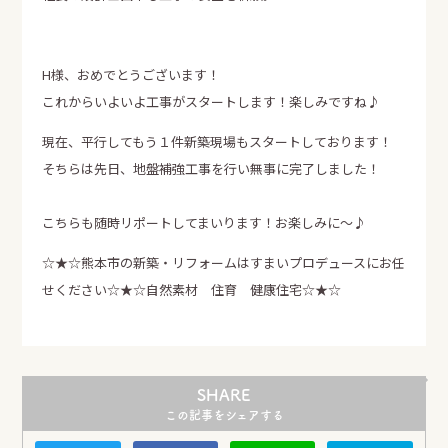
H様、おめでとうございます！
LINE
Instagram
Facebook
これからいよいよ工事がスタートします！楽しみですね♪
SHARE
現在、平行してもう１件新築現場もスタートしております！
そちらは先日、地盤補強工事を行い無事に完了しました！
こちらも随時リポートしてまいります！お楽しみに～♪
☆★☆熊本市の新築・リフォームはすまいプロデュースにお任
せください☆★☆自然素材 住育 健康住宅☆★☆
SHARE
この記事をシェアする