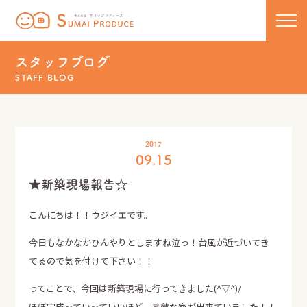
株式会社 すまいプロデュース
コンセプト
スタッフブログ
STAFF BLOG
新築
リノベーション
住宅ラインナップ
2017
09.15
COCOCHIE
こだわりの工法
リフォーム・リノベーション
★新築現場報告☆
U110
50代からのセカンドライフ
保証について
こんにちは！！ウジイエです。
HOMA
リフォーム実績一覧
新着情報・イベント
今日もなかなかひんやりとしますね泣っ！台風が近づいてき
てるので気を付けて下さい！！
新築実績一覧
スタッフブログ
ってことで、今回は新築現場に行ってきました(^▽^)/
ほぼ完成っていっていいほど、素敵な家が出来ていました！！
お問い合わせ