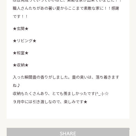
資料請求
職人さんたちがあの暑い夏からここまで素敵な家に！！感謝
です！！
エア断
Moiss
自動換気システム
進化した素材の壁
★玄関★
★リビング★
電話でのお問い合せはこちらから
★和室★
0120-358-724
TEL.
受付時間 午前8：30～午後5：30
★収納★
定休日 日曜・水曜・祝日
入った瞬間畳の香りがしました。畳の臭いは、落ち着きます
ね♪
収納もたくさんあり、とても羨ましかったです(^_-)-☆
９月中には引き渡しなので、楽しみです★
SHARE