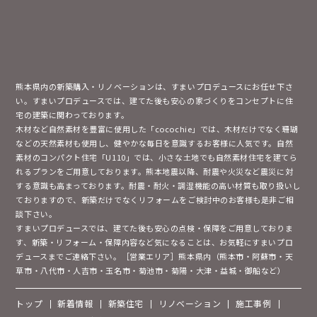
熊本県内の新築購入・リノベーションは、すまいプロデュースにお任せ下さ
い。すまいプロデュースでは、建てた後も安心の家づくりをコンセプトに住
宅の建築に関わっております。
木材など自然素材を豊富に使用した「cocochie」では、木材だけでなく珊瑚
などの天然素材も使用し、健やかな毎日を意識するお客様に人気です。自然
素材のコンパクト住宅「U110」では、小さな土地でも自然素材住宅を建てら
れるプランをご用意しております。熊本地震以降、耐震や火災など震災に対
する意識も高まっております。耐震・耐火・調湿機能の高い材質も取り扱いし
ておりますので、新築だけでなくリフォームをご検討中のお客様も是非ご相
談下さい。
すまいプロデュースでは、建てた後も安心の点検・保障をご用意しておりま
す、新築・リフォーム・保障内容など気になることは、お気軽にすまいプロ
デュースまでご連絡下さい。［営業エリア］熊本県内（熊本市・阿蘇市・天
草市・八代市・人吉市・玉名市・菊池市・菊陽・大津・益城・御船など）
トップ
新着情報
新築住宅
リノベーション
施工事例