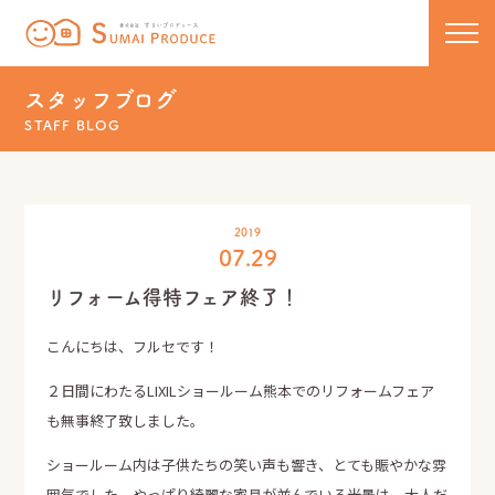
株式会社 すまいプロデュース
コンセプト
スタッフブログ
STAFF BLOG
新築
リノベーション
住宅ラインナップ
2019
07.29
COCOCHIE
こだわりの工法
リフォーム・リノベーション
リフォーム得特フェア終了！
U110
50代からのセカンドライフ
保証について
こんにちは、フルセです！
HOMA
リフォーム実績一覧
新着情報・イベント
２日間にわたるLIXILショールーム熊本でのリフォームフェア
も無事終了致しました。
新築実績一覧
スタッフブログ
ショールーム内は子供たちの笑い声も響き、とても賑やかな雰
囲気でした。やっぱり綺麗な家具が並んでいる光景は、大人だ
お問い合わせ