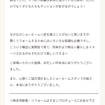
資料請求
けでなく子どもたちもテンションがあがるのでしょう！
エア断
Moiss
自動換気システム
進化した素材の壁
電話でのお問い合せはこちらから
なかなかショールームへ足を運ぶことがないと思いますが、
賢くリフォームするためにはいろいろな知識も必要ですし、
0120-358-724
TEL.
こういう機会に実際目で見て、将来のより明るい暮らしをイメ
受付時間 午前8：30～午後5：30
定休日 日曜・水曜・祝日
ージされるのもそれだけで楽しいですよ～
ご来場いただいた皆様、お忙しい中本当にありがとうござい
ました。
また、心良くご協力頂きましたショールームスタッフの皆さ
ん、本当にありがとうございました。
***************************************************************
☆熊本市新築・リフォームはすまいプロデュースにお任せ下さ