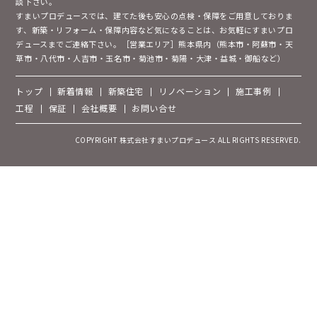
談下さい。
すまいプロデュースでは、建てた後も安心の点検・保障をご用意しておりま
す、新築・リフォーム・保障内容など気になることは、お気軽にすまいプロ
デュースまでご連絡下さい。［営業エリア］熊本県内（熊本市・阿蘇市・天
草市・八代市・人吉市・玉名市・菊池市・菊陽・大津・益城・御船など）
トップ
新着情報
新築住宅
リノベーション
施工事例
工程
保証
会社概要
お問い合せ
COPYRIGHT 株式会社すまいプロデュース ALL RIGHTS RESERVED.