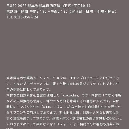
〒860-0066 熊本県熊本市西区城山下代4丁目10-16
電話受付時間 午前8：30～午後5：30（定休日：日曜・水曜・祝日）
TEL.0120-358-724
熊本県内の新築購入・リノベーションは、すまいプロデュースにお任せ下さ
い。すまいプロデュースでは、建てた後も安心の家づくりをコンセプトに住
宅の建築に関わっております。
木材など自然素材を豊富に使用した「cocochie」では、木材だけでなく珊瑚
などの天然素材も使用し、健やかな毎日を意識するお客様に人気です。自然
素材のコンパクト住宅「U110」では、小さな土地でも自然素材住宅を建てら
れるプランをご用意しております。熊本地震以降、耐震や火災など震災に対
する意識も高まっております。耐震・耐火・調湿機能の高い材質も取り扱いし
ておりますので、新築だけでなくリフォームをご検討中のお客様も是非ご相