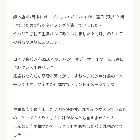
資料請求
熊本店が7月末にオープンしていたんですが、連日行列だと聞
エア断
Moiss
いていたので行くタイミングを逃していました…
自動換気システム
進化した素材の壁
やっとこさ初の生食パンにありつけました♪南坪井のカガワ
の看板の通りにあります！
電話でのお問い合せはこちらから
0120-358-724
TEL.
日本の食パン名品10本や、パン・オブ・ザ・イヤーにも選出
受付時間 午前8：30～午後5：30
されている生食パン🍞
定休日 日曜・水曜・祝日
紙袋もなんだか高級な感じがしますね～♪パン＝洋食のイメ
ージですが、文字面が日本食なブランドイメージですね！
早速家族で頂きました♪卵を使わず、はちみつが入っていると
のことでほんのりとした甘味がなんとも言えません～！
こんなにきめ細やかでしっとりもちもちしたパンは初めてで
した…！