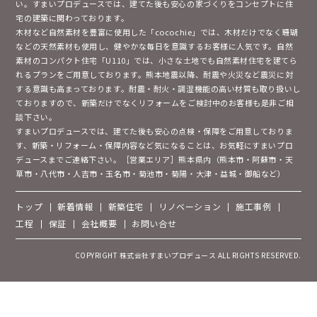
い。すまいプロデュースでは、建てた後も安心の家づくりをコンセプトに住
宅の建築に関わっております。
木材など自然素材を豊富に使用した「cocochie」では、木材だけでなく珊瑚
などの天然素材も使用し、健やかな毎日を意識するお客様に人気です。自然
素材のコンパクト住宅「U110」では、小さな土地でも自然素材住宅を建てら
れるプランをご用意しております。熊本地震以降、耐震や火災など震災に対
する意識も高まっております。耐震・耐火・調湿機能の高い材質も取り扱いし
ておりますので、新築だけでなくリフォームをご検討中のお客様も是非ご相
談下さい。
すまいプロデュースでは、建てた後も安心の点検・保障をご用意しておりま
す、新築・リフォーム・保障内容など気になることは、お気軽にすまいプロ
デュースまでご連絡下さい。［営業エリア］熊本県内（熊本市・阿蘇市・天
草市・八代市・人吉市・玉名市・菊池市・菊陽・大津・益城・御船など）
トップ
新着情報
新築住宅
リノベーション
施工事例
工程
保証
会社概要
お問い合せ
COPYRIGHT 株式会社すまいプロデュース ALL RIGHTS RESERVED.