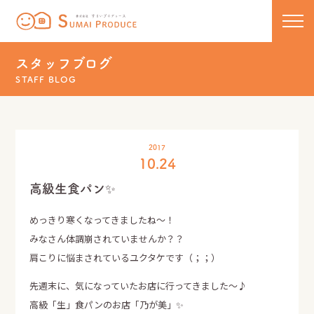
株式会社 すまいプロデュース
コンセプト
スタッフブログ
STAFF BLOG
新築
リノベーション
住宅ラインナップ
2017
10.24
COCOCHIE
こだわりの工法
リフォーム・リノベーション
高級生食パン✨
U110
50代からのセカンドライフ
保証について
めっきり寒くなってきましたね～！
みなさん体調崩されていませんか？？
HOMA
リフォーム実績一覧
新着情報・イベント
肩こりに悩まされているユクタケです（；；）
新築実績一覧
スタッフブログ
先週末に、気になっていたお店に行ってきました～♪
高級「生」食パンのお店「乃が美」✨
お問い合わせ